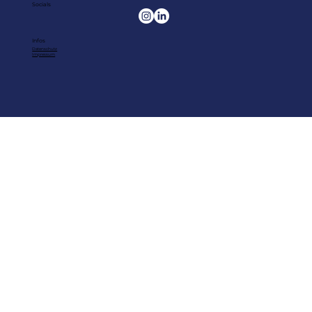
Socials
Gastro war die beste Employer
Infos
Datenschutz
Branding Ausbildung.
Impressum