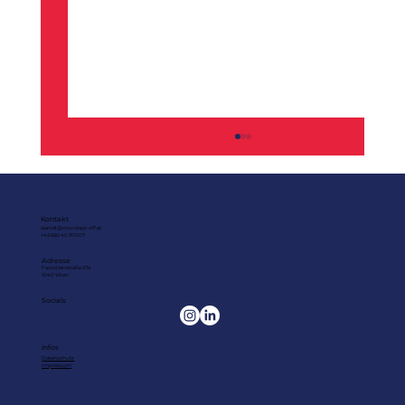
Kontakt
daniel@mondays-off.at
+43 660 40 97 007
Adresse
Favoritenstraße 27a
1040 Wien
Socials
Frühfluktuation als wichtigste
Infos
Datenschutz
Kennzahl entlang der Candidate
Impressum
Journey?